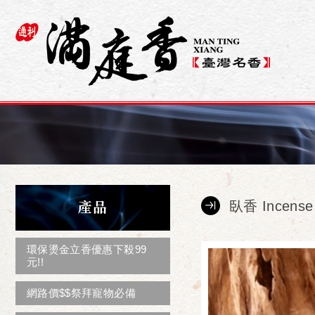
產品
臥香 Incense 
環保燙金立香優惠下殺99
元!!
網路價$$祭拜寵物必備