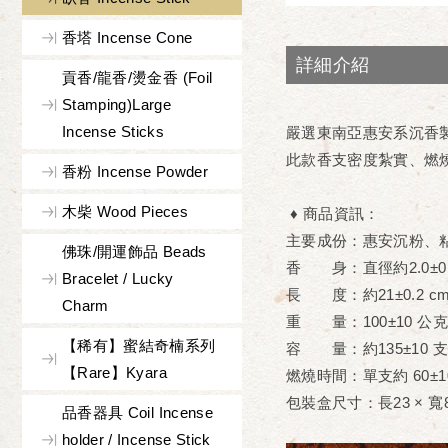
香塔 Incense Cone
詳細介紹
貢香/龍香/燙金香 (Foil
Stamping)Large
Incense Sticks
嚴選東南亞惠安系沉香
此款香支密度紮實、燃
香粉 Incense Powder
木柴 Wood Pieces
♦ 商品資訊：
主要成份
：惠安沉粉、
佛珠/開運飾品 Beads
香 身
：直徑約2.0±0
Bracelet / Lucky
長 度
：約21±0.2 c
Charm
重 量
：100±10 公
【稀有】蜜結奇楠系列
容 量
：約135±10 
【Rare】Kyara
燃燒時間
：單支約 60±1
包裝盒尺寸
：長23 × 寬8
品香器具 Coil Incense
holder / Incense Stick