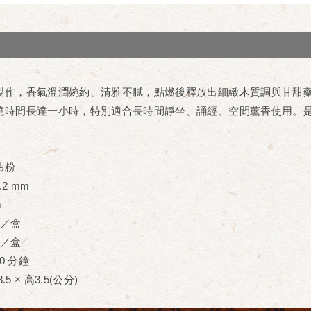
製作，香氣溫潤婉約、清雅不膩，點燃後釋放出細緻木質調與甘甜
燒時間長達一小時，特別適合長時間靜坐、誦經、空間薰香使用。
粘粉
.2 mm
m
克／盒
支／盒
0 分鐘
.5 × 高3.5(公分)