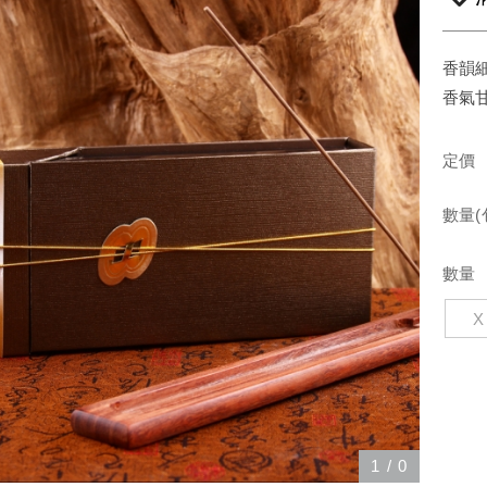
香韻
香氣
定價
數量(
數量
1
/
0