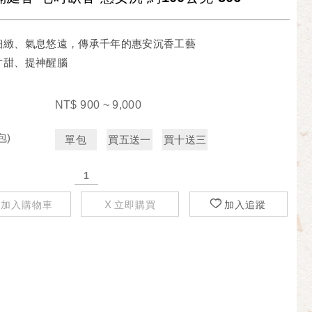
細緻、氣息悠遠，傳承千年的惠安沉香工藝
甘甜、提神醒腦
NT$
900 ~ 9,000
包)
單包
買五送一
買十送三
加入購物車
立即購買
加入追蹤