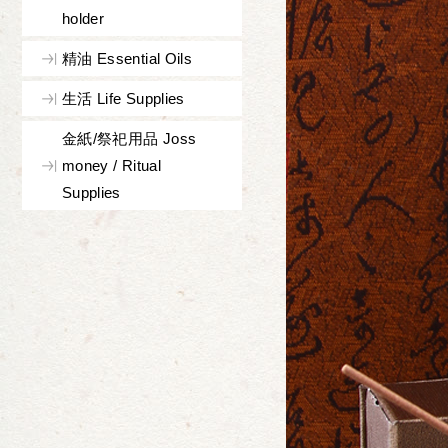
holder
精油 Essential Oils
生活 Life Supplies
金紙/祭祀用品 Joss
money / Ritual
Supplies