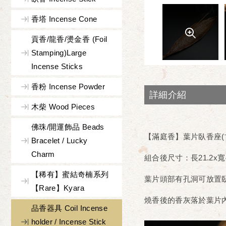
香塔 Incense Cone
貢香/龍香/燙金香 (Foil
Stamping)Large
Incense Sticks
香粉 Incense Powder
詳細介紹
木柴 Wood Pieces
佛珠/開運飾品 Beads
【滿庭香】葉片臥香座(
Bracelet / Lucky
Charm
組合後尺寸：長21.2x寬4.
【稀有】蜜結奇楠系列
葉片頭部有孔洞可放置
【Rare】Kyara
燒香後的香灰落於葉片
品香器具 Coil Incense
holder / Incense Stick