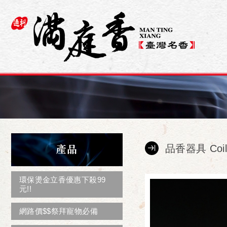
產品
品香器具 Coil In
環保燙金立香優惠下殺99
元!!
網路價$$祭拜寵物必備