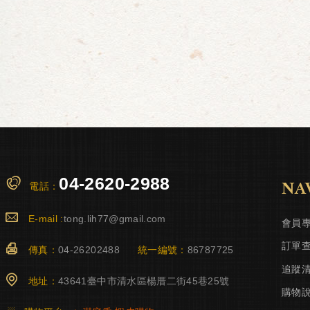
04-2620-2988
NA
電話：
E-mail :
tong.lih77@gmail.com
會員
訂單
傳真：
04-26202488
統一編號：
86787725
追蹤
地址：
43641臺中市清水區楊厝二街45巷25號
購物