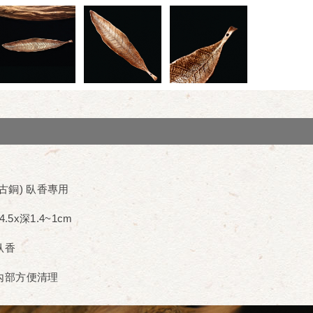
古銅) 臥香專用
5x深1.4~1cm
臥香
內部方便清理