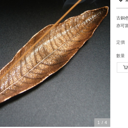
古銅
亦可
定價
數量
1
/
4