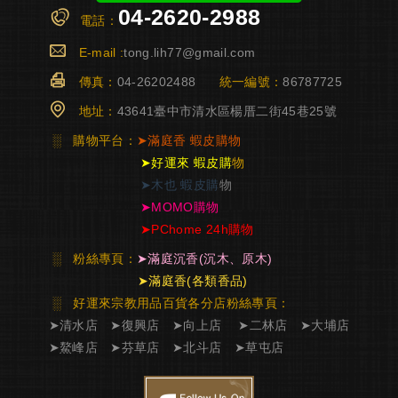
04-2620-2988
電話：
E-mail :
tong.lih77@gmail.com
傳真：
04-26202488
統一編號：
86787725
地址：
43641臺中市清水區楊厝二街45巷25號
░
購物平台：
➤
滿庭香
蝦皮購物
➤
好運來 蝦皮購
物
➤
木也 蝦皮購
物
➤
MOMO購物
➤
PChome 24h購物
░
粉絲專頁：
➤
滿庭沉香
(沉木、原木)
➤
滿庭香
(各類香品)
░ 好運來宗教用品百貨各分店粉絲專頁
：
➤
清水店
➤
復興店
➤
向上店
➤
二林店
➤
大埔店
➤
鰲峰店
➤
芬草店
➤
北斗店
➤
草屯店