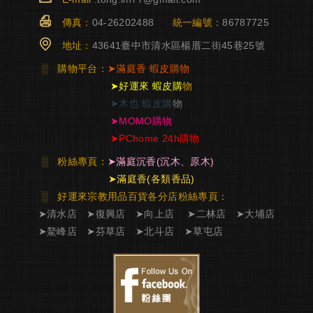
傳真：
04-26202488
統一編號：
86787725
地址：
43641臺中市清水區楊厝二街45巷25號
░
購物平台：
➤
滿庭香
蝦皮購物
➤
好運來 蝦皮購
物
➤
木也 蝦皮購
物
➤
MOMO購物
➤
PChome 24h購物
░
粉絲專頁：
➤
滿庭沉香
(沉木、原木)
➤
滿庭香
(各類香品)
░ 好運來宗教用品百貨各分店粉絲專頁
：
➤
清水店
➤
復興店
➤
向上店
➤
二林店
➤
大埔店
➤
鰲峰店
➤
芬草店
➤
北斗店
➤
草屯店