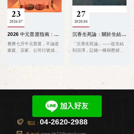
23
27
2026
07
2020
04
2026 中元普渡指南：供品準備、拜拜流程與金紙挑選一次搞懂！
沉香生死論：關於生結、倒架、土沉、沼澤
農曆七月中元普渡，不論是
「沉香生死論」——從生結
家庭、店家、公司行號或社
到沼澤，記錄一棵樹歷經
區，都會準備供品表達敬意
生、死與再生的香韻旅程。
與祈福。第一次自己準備普
渡不知從何下手？
本篇為您整理最完整的普渡
流程與禁忌，讓您輕鬆備妥
心意！
04-2620-2988
電話：
E-mail :
tong.lih77@gmail.com