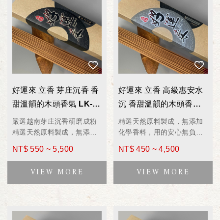
好運來 立香 芽庄沉香 香
好運來 立香 高級惠安水
甜溫韻的木頭香氣 LK-
沉 香甜溫韻的木頭香氣
398 / LK-698 拜拜香
LK-397 / LK-697 拜拜香
嚴選越南芽庄沉香研磨成粉
精選天然原料製成，無添加
600g
600g
精選天然原料製成，無添加
化學香料，用的安心無負擔
化學香料，用的安心無負擔
嚴選越南最珍稀的惠安水沉
NT$ 550 ~ 5,500
NT$ 450 ~ 4,500
高質感花果蜜味道，香甜溫
研磨成粉
韻的木頭香氣
天然木質香氣，溫雅甜韻，
為香客首選