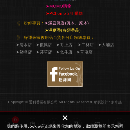
➤
MOMO購物
➤
PChome 24h購物
░
粉絲專頁：
➤
滿庭沉香
(沉木、原木)
➤
滿庭香
(各類香品)
░ 好運來宗教用品百貨各分店粉絲專頁
：
➤
清水店
➤
復興店
➤
向上店
➤
二林店
➤
大埔店
➤
鰲峰店
➤
芬草店
➤
北斗店
➤
草屯店
Copyright © 通利香業有限公司 All Rights Reserved.
網頁設計 : 多米諾
×
0
我們將使用cookie等資訊來優化您的體驗，繼續瀏覽即表示您同