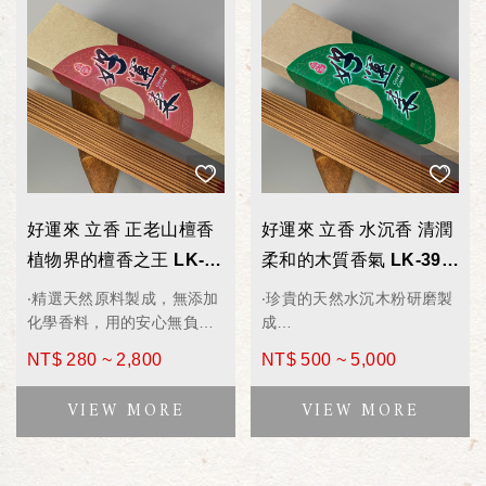
好運來 立香 正老山檀香
好運來 立香 水沉香 清潤
植物界的檀香之王 LK-
柔和的木質香氣 LK-391
393 / LK-693 拜拜香
/ LK-691 拜拜香 600g
‧精選天然原料製成，無添加
‧珍貴的天然水沉木粉研磨製
600g
化學香料，用的安心無負擔
成
‧正老山檀香木為植物界中的
‧無添加化學香料，用的安心
NT$ 280 ~ 2,800
NT$ 500 ~ 5,000
檀香之王
無負擔
‧選用來自南洋的氣息~印度
‧味道回甘有韻、不燻眼、溫
正老山檀香研磨
和順鼻