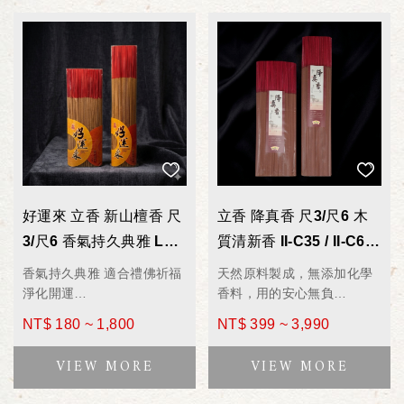
好運來 立香 新山檀香 尺
立香 降真香 尺3/尺6 木
3/尺6 香氣持久典雅 LK-
質清新香 II-C35 / II-C65
395/LK-695 拜拜香 600
拜拜香 600g
香氣持久典雅 適合禮佛祈福
天然原料製成，無添加化學
g
淨化開運
香料，用的安心無負
香氣特性_木質沉穩、溫潤柔
嚴選降真粉、沉粉、頂級中
NT$ 180 ~ 1,800
NT$ 399 ~ 3,990
和、餘韻悠長
藥材研磨而成
燃點時不燻眼、溫和順鼻