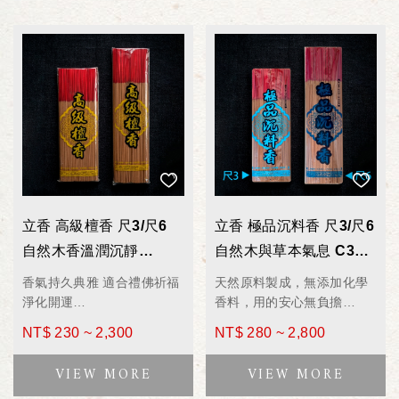
立香 高級檀香 尺3/尺6
立香 極品沉料香 尺3/尺6
自然木香溫潤沉靜
自然木與草本氣息 C3AA
C307/C607 拜拜香 600g
/ C6AA 拜拜香 600g
香氣持久典雅 適合禮佛祈福
天然原料製成，無添加化學
淨化開運
香料，用的安心無負擔
香氣特性_木質沉穩、溫潤柔
嚴選特級沉、檀香、頂級中
NT$ 230 ~ 2,300
NT$ 280 ~ 2,800
和、餘韻悠長
藥材研磨而成
燃點時不燻眼、溫和順鼻