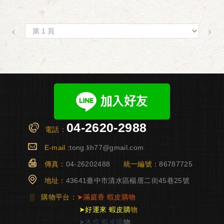
04-2620-2988
電話：
E-mail :
tong.lih77@gmail.com
傳真：
04-26202488
統一編號：
86787725
地址：
43641臺中市清水區楊厝二街45巷25號
░
購物平台：
➤
滿庭香
蝦皮購物
➤
好運來 蝦皮購
物
➤
木也 蝦皮購
物