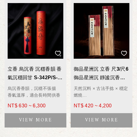
立香 烏沉香 沉穩香韻 香
御品星洲沉 立香 尺3/尺6
氣沉穩回甘 S-342P/S-
御品星洲沉 靜謐沉香底
642P 拜拜香 600g
蘊 150g 拜拜香
烏沉香香韻，沉穩不張揚
天然沉料 × 古法手捻 × 穩定
C3090SSL/C6090SSL
香氣溫厚，適合長時間供香
燃燒
聞香如修心，沉香即修行。
NT$ 630 ~ 6,300
NT$ 420 ~ 4,200