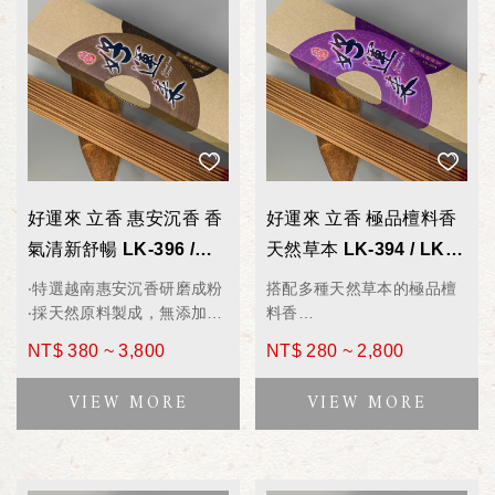
好運來 立香 惠安沉香 香
好運來 立香 極品檀料香
氣清新舒暢 LK-396 /
天然草本 LK-394 / LK-
LK-696 拜拜香 600g
694 拜拜香 600g
‧特選越南惠安沉香研磨成粉
搭配多種天然草本的極品檀
‧採天然原料製成，無添加化
料香
學香料，用的安心無負擔
無添加化學香料，用的安心
NT$ 380 ~ 3,800
NT$ 280 ~ 2,800
‧香氣清新舒暢，廣受大眾喜
無負擔
愛
點燃時散發檀香沉穩氣息與
甘甜淡雅尾韻