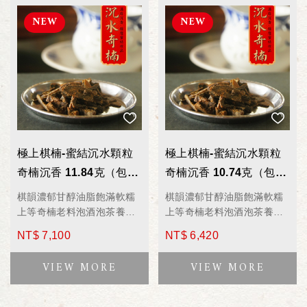
極上棋楠-蜜結沉水顆粒
極上棋楠-蜜結沉水顆粒
奇楠沉香 11.84克（包）
奇楠沉香 10.74克（包）
WD3912 薰香/香料/泡茶/
WD3911 薰香/香料/泡茶/
棋韻濃郁甘醇油脂飽滿軟糯
棋韻濃郁甘醇油脂飽滿軟糯
煮湯/煎藥
煮湯/煎藥
上等奇楠老料泡酒泡茶養身
上等奇楠老料泡酒泡茶養身
聖品
聖品
NT$ 7,100
NT$ 6,420