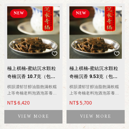
極上棋楠-蜜結沉水顆粒
極上棋楠-蜜結沉水顆粒
奇楠沉香 10.7克（包）
奇楠沉香 9.53克（包）
WD3910 薰香/香料/泡茶/
WD3909 薰香/香料/泡茶/
棋韻濃郁甘醇油脂飽滿軟糯
棋韻濃郁甘醇油脂飽滿軟糯
煮湯/煎藥
煮湯/煎藥
上等奇楠老料泡酒泡茶養身
上等奇楠老料泡酒泡茶養身
聖品
聖品
NT$ 6,420
NT$ 5,700