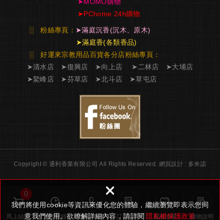
➤
MOMO購物
➤
PChome 24h購物
░
粉絲專頁：
➤
滿庭沉香
(沉木、原木)
➤
滿庭香
(各類香品)
░ 好運來宗教用品百貨各分店粉絲專頁
：
➤
清水店
➤
復興店
➤
向上店
➤
二林店
➤
大埔店
➤
鰲峰店
➤
芬草店
➤
北斗店
➤
草屯店
Copyright © 通利香業有限公司 All Rights Reserved.
網頁設計 : 多米諾
×
0
我們將使用cookie等資訊來優化您的體驗，繼續瀏覽即表示您同
意我們使用。欲瞭解詳細內容，請詳閱
隱私權保護政策
馬上結帳
瀏覽紀錄
會員專區
訂單查詢
追蹤清單
購物說明