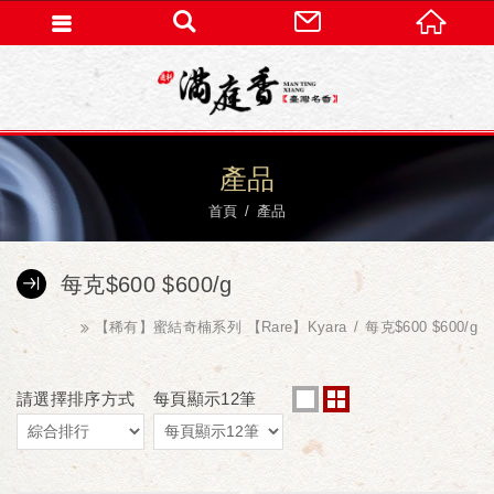
產品
首頁
產品
每克$600 $600/g
【稀有】蜜結奇楠系列 【Rare】Kyara
每克$600 $600/g
請選擇排序方式
每頁顯示12筆