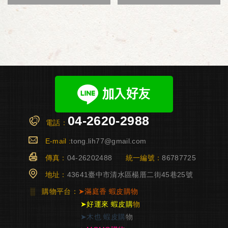
04-2620-2988
電話：
E-mail :
tong.lih77@gmail.com
傳真：
04-26202488
統一編號：
86787725
地址：
43641臺中市清水區楊厝二街45巷25號
░
購物平台：
➤
滿庭香
蝦皮購物
➤
好運來 蝦皮購
物
➤
木也 蝦皮購
物