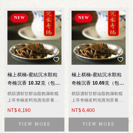
極上棋楠-蜜結沉水顆粒
極上棋楠-蜜結沉水顆粒
奇楠沉香 10.32克（包）
奇楠沉香 10.69克（包）
WD3908 薰香/香料/泡茶/
WD3907 薰香/香料/泡茶/
棋韻濃郁甘醇油脂飽滿軟糯
棋韻濃郁甘醇油脂飽滿軟糯
煮湯/煎藥
煮湯/煎藥
上等奇楠老料泡酒泡茶養身
上等奇楠老料泡酒泡茶養身
聖品
聖品
NT$ 6,190
NT$ 6,400