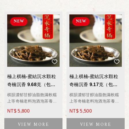
極上棋楠-蜜結沉水顆粒
極上棋楠-蜜結沉水顆粒
奇楠沉香 9.68克（包）
奇楠沉香 9.17克（包）
WD3906 薰香/香料/泡茶/
WD3905 薰香/香料/泡茶/
棋韻濃郁甘醇油脂飽滿軟糯
棋韻濃郁甘醇油脂飽滿軟糯
煮湯/煎藥
煮湯/煎藥
上等奇楠老料泡酒泡茶養身
上等奇楠老料泡酒泡茶養身
聖品
聖品
NT$ 5,800
NT$ 5,500