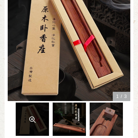
1
/
3