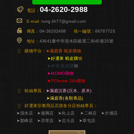
04-2620-2988
電話：
E-mail :
tong.lih77@gmail.com
傳真：
04-26202488
統一編號：
86787725
地址：
43641臺中市清水區楊厝二街45巷25號
░
購物平台：
➤
滿庭香
蝦皮購物
➤
好運來 蝦皮購
物
➤
木也 蝦皮購
物
➤
MOMO購物
➤
PChome 24h購物
░
粉絲專頁：
➤
滿庭沉香
(沉木、原木)
➤
滿庭香
(各類香品)
░ 好運來宗教用品百貨各分店粉絲專頁
：
➤
清水店
➤
復興店
➤
向上店
➤
二林店
➤
大埔店
➤
鰲峰店
➤
芬草店
➤
北斗店
➤
草屯店