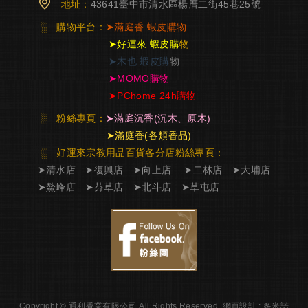
地址：
43641臺中市清水區楊厝二街45巷25號
░
購物平台：
➤
滿庭香
蝦皮購物
➤
好運來 蝦皮購
物
➤
木也 蝦皮購
物
➤
MOMO購物
➤
PChome 24h購物
░
粉絲專頁：
➤
滿庭沉香
(沉木、原木)
➤
滿庭香
(各類香品)
░ 好運來宗教用品百貨各分店粉絲專頁
：
➤
清水店
➤
復興店
➤
向上店
➤
二林店
➤
大埔店
➤
鰲峰店
➤
芬草店
➤
北斗店
➤
草屯店
Copyright © 通利香業有限公司 All Rights Reserved.
網頁設計 : 多米諾