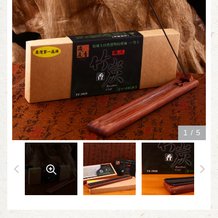
1
/
5