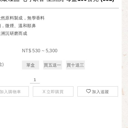
天然原料製成，無學香料
細，微煙、溫和順鼻
星洲沉研磨而成
NT$
530 ~ 5,300
盒)
單盒
買五送一
買十送三
加入購物車
立即購買
加入追蹤