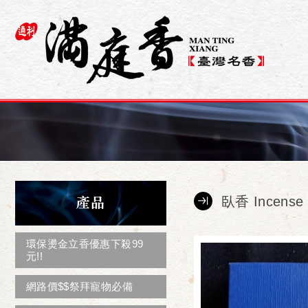
產品
臥香 Incense 
環保燙金立香優惠下殺99
元!!
網路價$$祭拜寵物必備