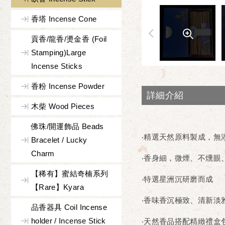
香塔 Incense Cone
貢香/龍香/燙金香 (Foil
Stamping)Large
Incense Sticks
香粉 Incense Powder
詳細介紹
木柴 Wood Pieces
佛珠/開運飾品 Beads
‧精選天然原料製成，無
Bracelet / Lucky
Charm
‧香身細，微煙、不燻眼
【稀有】蜜結奇楠系列
‧特選星洲沉研磨而成
【Rare】Kyara
‧香味香沉極致、清新淡
品香器具 Coil Incense
holder / Incense Stick
‧天然香品搭配精緻禮盒