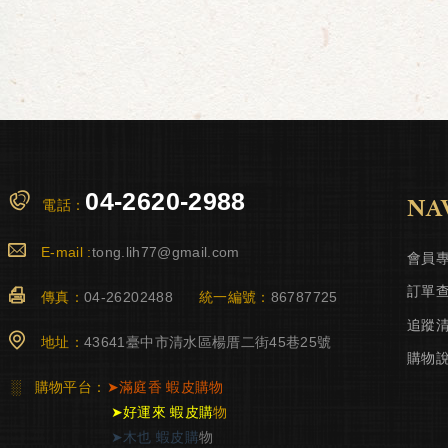
04-2620-2988
NA
電話：
E-mail :
tong.lih77@gmail.com
會員
訂單
傳真：
04-26202488
統一編號：
86787725
追蹤
地址：
43641臺中市清水區楊厝二街45巷25號
購物
░
購物平台：
➤
滿庭香
蝦皮購物
➤
好運來 蝦皮購
物
➤
木也 蝦皮購
物