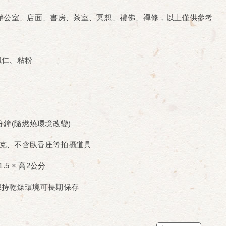
辦公室、店面、書房、茶室、冥想、禮佛、禪修，以上僅供參考
楓仁、粘粉
5分鐘(隨燃燒環境改變)
10公克、不含臥香座等拍攝道具
.5 × 高2公分
保持乾燥環境可長期保存