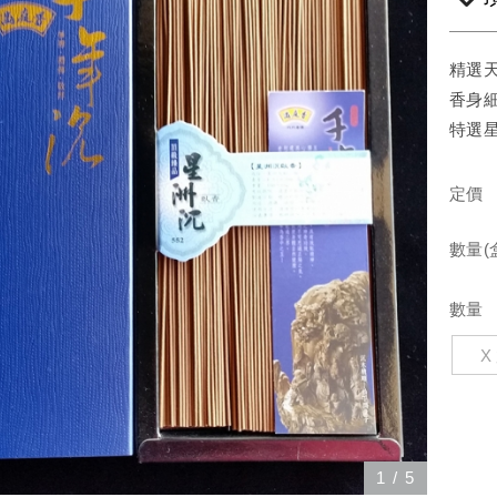
精選
香身
特選
定價
數量(
數量
1
/
5