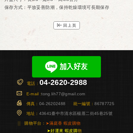
保存方式：平放妥善防潮，保持乾燥環境可長期保存
回上頁
04-2620-2988
電話：
E-mail :
tong.lih77@gmail.com
傳真：
04-26202488
統一編號：
86787725
地址：
43641臺中市清水區楊厝二街45巷25號
░
購物平台：
➤
滿庭香
蝦皮購物
➤
好運來 蝦皮購
物