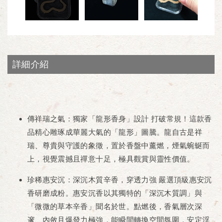
詳細介紹
傳祥瑞之氣：獨家「龍形香身」設計
打破常規！這款香
品精心雕琢成華麗大氣的「龍形」圖騰。龍自古是祥
瑞、尊貴與守護的象徵，置於香盤中薰燃，煙氣蜿蜒而
上，視覺震撼且禪意十足，極具觀賞與靈性價值。
珍稀惠安沉：深沉木質辛香，穿透力強
嚴選頂級惠安沉
香研磨成粉。惠安沉香以其獨特的「深沉木質調」與
「微微的草本辛香」聞名於世。點燃後，香氣層次深
邃、內斂且爆發力極強，能瞬間轉換空間氛圍，安定浮