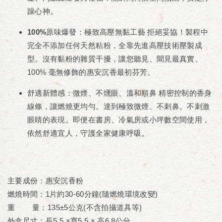
躁心神。
100%原味爆發：極致高壓無黏工藝
拒絕妥協！製程中
完全不添加任何天然粘粉
，全靠先進高壓技術壓製成
型。沒有黏粉的雜質干擾，讓您聽見、聞見最真實、
100% 毫無修飾的惠安沉香最初芬芳。
舒適新體感：微煙、不燻眼、溫和順鼻
精密控制的香身
線條，讓燃燒更均勻。達到
極致微煙、不刺鼻、不刺激
眼睛
的表現。即便在書房、冷氣房或小坪數空間使用，
依然舒適宜人，守護全家健康呼吸。
主要成份：惠安沉香粉
燃燒時間：1片約30-60分鐘(隨燃燒環境改變)
重 量：135±5公克(不含拍攝道具等)
外盒尺寸：長5.5 ×寬5.5 × 高6.8公分