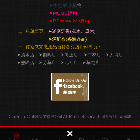
➤
木也 蝦皮購
物
➤
MOMO購物
➤
PChome 24h購物
░
粉絲專頁：
➤
滿庭沉香
(沉木、原木)
➤
滿庭香
(各類香品)
░ 好運來宗教用品百貨各分店粉絲專頁
：
➤
清水店
➤
復興店
➤
向上店
➤
二林店
➤
大埔店
➤
鰲峰店
➤
芬草店
➤
北斗店
➤
草屯店
Copyright © 通利香業有限公司 All Rights Reserved.
網頁設計 : 多米諾
×
0