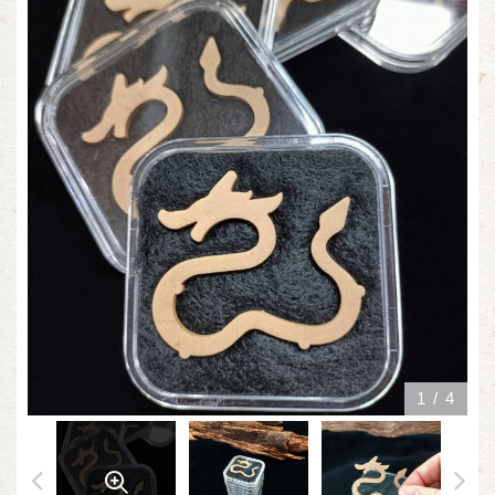
1
/
4