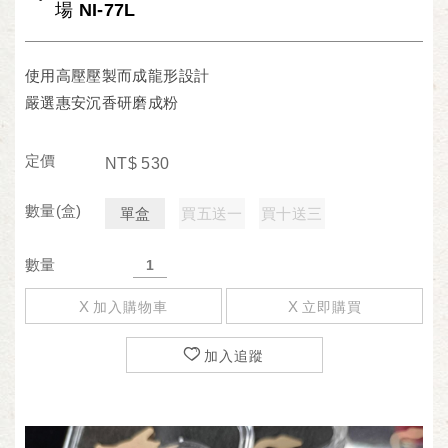
場 NI-77L
使用高壓壓製而成龍形設計
嚴選惠安沉香研磨成粉
定價
NT$
530
數量(盒)
單盒
買五送一
買十送三
數量
加入購物車
立即購買
加入追蹤