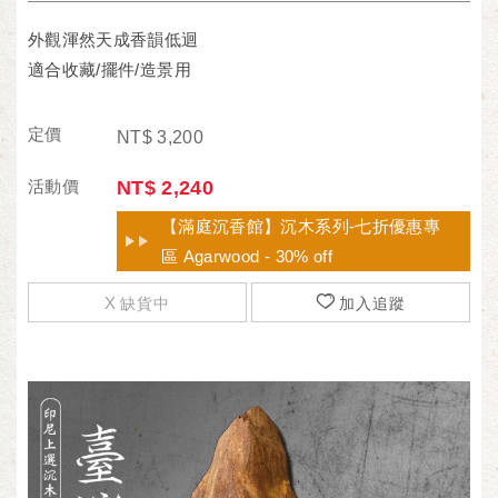
外觀渾然天成香韻低迴
適合收藏/擺件/造景用
定價
NT$
3,200
活動價
NT$
2,240
【滿庭沉香館】沉木系列-七折優惠專
區 Agarwood - 30% off
缺貨中
加入追蹤