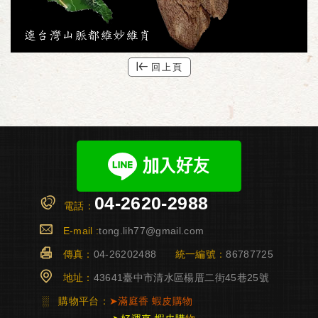
回上頁
04-2620-2988
電話：
E-mail :
tong.lih77@gmail.com
傳真：
04-26202488
統一編號：
86787725
地址：
43641臺中市清水區楊厝二街45巷25號
░
購物平台：
➤
滿庭香
蝦皮購物