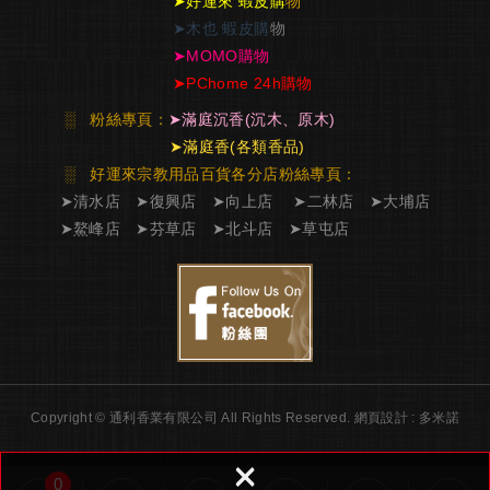
➤
好運來 蝦皮購
物
➤
木也 蝦皮購
物
➤
MOMO購物
➤
PChome 24h購物
░
粉絲專頁：
➤
滿庭沉香
(沉木、原木)
➤
滿庭香
(各類香品)
░ 好運來宗教用品百貨各分店粉絲專頁
：
➤
清水店
➤
復興店
➤
向上店
➤
二林店
➤
大埔店
➤
鰲峰店
➤
芬草店
➤
北斗店
➤
草屯店
Copyright © 通利香業有限公司 All Rights Reserved.
網頁設計 : 多米諾
×
0