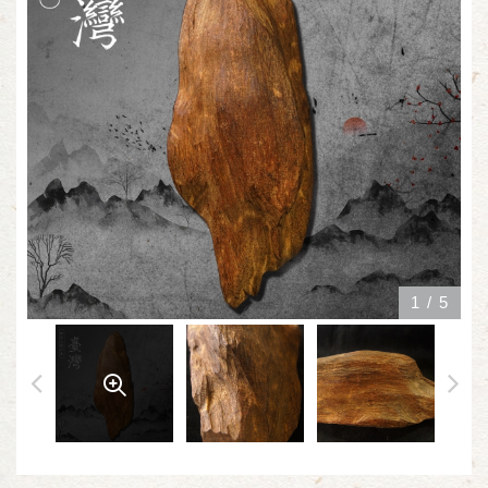
1
/
5