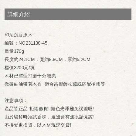
詳細介紹
印尼沉香原木
編號：NO231130-45
重量170g
長度約24.1CM，寬約8.8CM，厚約5.2CM
標價3200元/塊
木材已整理打磨十分漂亮
微微結油帶著木香 適合當擺飾收藏或搭配植栽等
注意事項：
產品皆正品-拒絕假貨!!顏色光澤難免誤差喔!
由於驗貨時須試香味，週邊會有焦㾗請見諒!
不接受退換貨，以木材現況交貨!