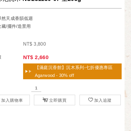
渾然天成香韻低迴
藏/擺件/造景用
NT$
3,800
價
NT$
2,660
【滿庭沉香館】沉木系列-七折優惠專區
Agarwood - 30% off
加入購物車
立即購買
加入追蹤