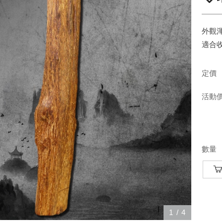
外觀
適合收
定價
活動
數量
1
/
4