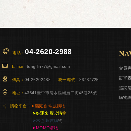
04-2620-2988
NA
電話：
E-mail :
tong.lih77@gmail.com
會員
訂單
傳真：
04-26202488
統一編號：
86787725
追蹤
地址：
43641臺中市清水區楊厝二街45巷25號
購物
░
購物平台：
➤
滿庭香
蝦皮購物
➤
好運來 蝦皮購
物
➤
木也 蝦皮購
物
➤
MOMO購物