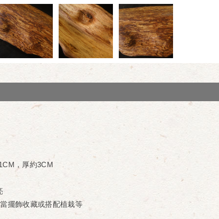
.1CM，厚約3CM
亮
合當擺飾收藏或搭配植栽等