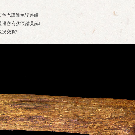
顏色光澤難免誤差喔!
週邊會有焦㾗請見諒!
況交貨!