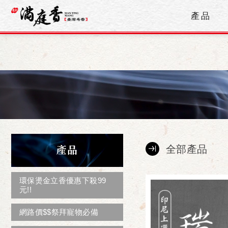
產品
產品
全部產品
環保燙金立香優惠下殺99
元!!
網路價$$祭拜寵物必備